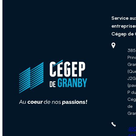
Service au
entreprise
Cégep de 
Adresse :
385,
Prin
Gra
(Qu
J2G
(pav
P d
Cég
de
Gra
Téléphone 
450
661