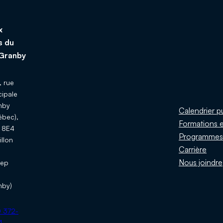
x
s du
Granby
 rue
cipale
nby
Calendrier p
ébec),
Formations e
 8E4
Programme
illon
Carrière
u
Nous joindre
ep
nby)
:
 372-
4