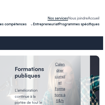
Nos services
Nous joindre
Accueil
Entrepreneuriat
Programmes spécifiques
des compétences
Calen
Formations
drier
publiques
compl
et
Forma
L’amélioration
tions à
continue à la
5$/h
portée de tout le