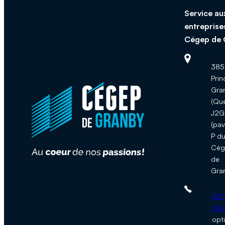
Service au
entreprise
Cégep de 
Adresse :
385,
Prin
Gra
(Qu
J2G
(pav
P d
Cég
de
Gra
Téléphone 
450
661
opt