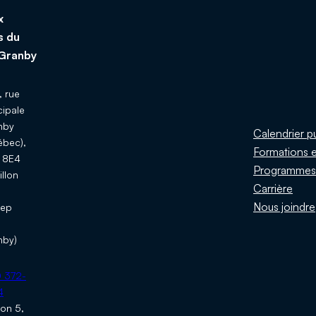
x
s du
Granby
 rue
cipale
nby
Calendrier p
ébec),
Formations e
 8E4
Programme
illon
Carrière
u
Nous joindre
ep
nby)
:
 372-
4
ion 5,