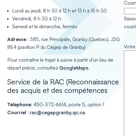
Courr
Lundi au jeudi, 8 h 30 à 12 h et 13 h à 15 h 30
Saisi
Vendredi, 8 h 30 à 12 h
courri
Samedi et le dimanche, fermés
Adresse
: 385, rue Principale, Granby (Québec), J2G
Votre
8E4 (pavillon P du Cégep de Granby)
Pour connaître le trajet à suivre à partir d’un lieu de
départ précis, consultez
GoogleMaps
.
Service de la RAC (Reconnaissance
des acquis et des compétences
Téléphone
: 450-372-6614, poste 5, option 1
Courriel
:
rac@cegepgranby.qc.ca