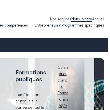
Nos services
Nous joindre
Accueil
Entrepreneuriat
Programmes spécifiques
des compétences
Calen
Formations
drier
publiques
compl
et
Forma
L’amélioration
tions à
continue à la
5$/h
portée de tout le