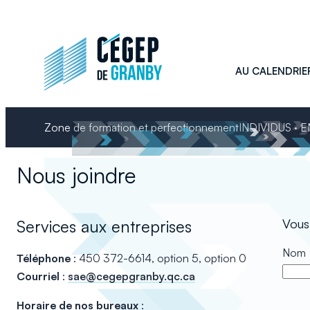
Aller
au
contenu
AU CALENDRIE
Zone de formation et perfectionnement
INDIVIDUS · 
Nous joindre
Vous
Services aux entreprises
Nom
Téléphone
: 450 372-6614, option 5, option 0
Courriel
:
sae@cegepgranby.qc.ca
Horaire de nos bureaux
: