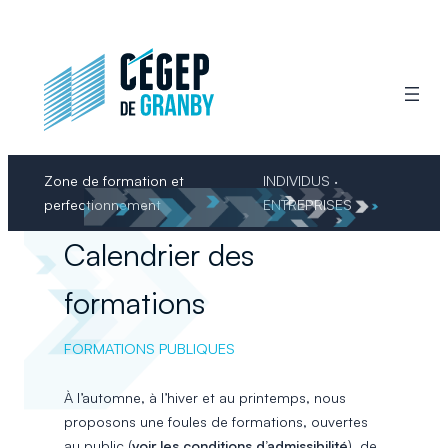
Aller
au
contenu
Zone de formation et
INDIVIDUS ·
perfectionnement
ENTREPRISES
Calendrier des
formations
FORMATIONS PUBLIQUES
À l’automne, à l’hiver et au printemps, nous
proposons une foules de formations, ouvertes
au public (
voir les conditions d’admissibilité
), de