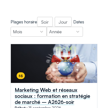
Plages horaire
Dates
Soir
Jour
12
2
Mois
Année
results
results
available
available
5$
Marketing Web et réseaux
sociaux : formation en stratégie
de marché – A2626-soir
Début :
15 septembre 2026