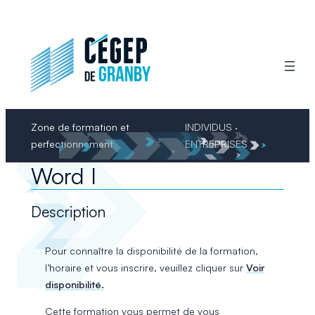
Aller
au
contenu
Zone de formation et
INDIVIDUS ·
perfectionnement
ENTREPRISES
Word I
Description
Pour connaître la disponibilité de la formation,
l’horaire et vous inscrire, veuillez cliquer sur
Voir
disponibilité.
Cette formation vous permet de vous