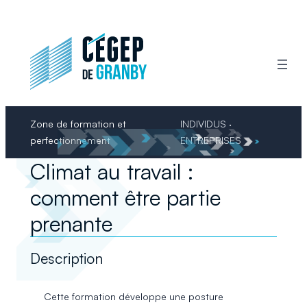
Aller
au
contenu
Zone de formation et
INDIVIDUS ·
perfectionnement
ENTREPRISES
Climat au travail :
comment être partie
prenante
Description
Cette formation développe une posture