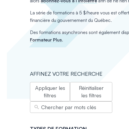
alors
abonnez-vous à l’infolettre
afin de ne rien
La série de formations à 5 $/heure vous est offert
financière du gouvernement du Québec.
Des formations asynchrones sont également dispo
Formateur Plus
.
AFFINEZ VOTRE RECHERCHE
Appliquer les
Réinitialiser
filtres
les filtres
TYPES DE FORMATION