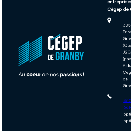
entreprise
Cégep de 
Adresse :
385,
Prin
Gra
(Qu
J2G
(pav
P d
Cég
de
Gra
Téléphone 
450
661
opt
opt