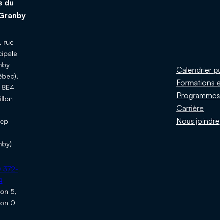
s du
Granby
 rue
cipale
nby
Calendrier p
ébec),
Formations e
 8E4
Programme
illon
Carrière
u
Nous joindre
ep
nby)
:
 372-
4
ion 5,
ion 0